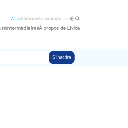
Actuel
Séminaires
Formulaires
Contact
Select Language
urs
Intermédiaires
À propos de Livica