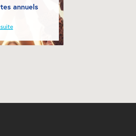
es annuels 
 suite