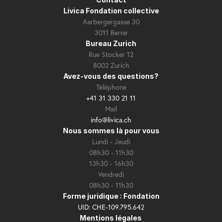
Livica Fondation collective
Aarbergergasse 30
3011 Berne
Bureau Zurich
Rue Stocker 12
8002 Zurich
Avez-vous des questions?
Téléphone
+41 31 330 21 11
Mail
info@livica.ch
Nous sommes là pour vous
Lundi - Jeudi
08h30 - 11h30
13h30 - 16h30
Vendredi
08h30 - 11h30
Forme juridique : Fondation
UID: CHE-109.795.642
Mentions légales