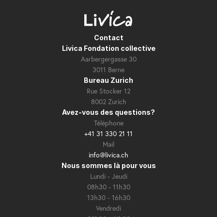
Contact
Livica Fondation collective
Aarbergergasse 30
3011 Berne
Bureau Zurich
Rue Stocker 12
8002 Zurich
Avez-vous des questions?
Téléphone
+41 31 330 21 11
Mail
info@livica.ch
Nous sommes là pour vous
Lundi - Jeudi
08h30 - 11h30
13h30 - 16h30
Vendredi