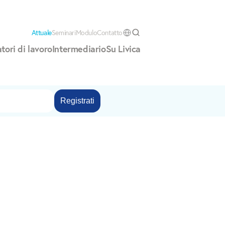
Attuale
Seminari
Modulo
Contatto
Select Language
tori di lavoro
Intermediario
Su Livica