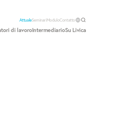
Attuale
Seminari
Modulo
Contatto
Select Language
tori di lavoro
Intermediario
Su Livica