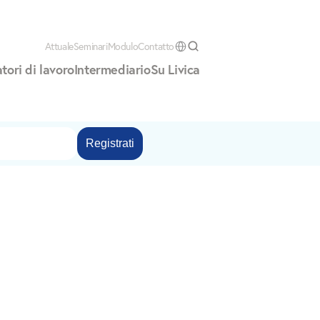
Attuale
Seminari
Modulo
Contatto
Select Language
tori di lavoro
Intermediario
Su Livica