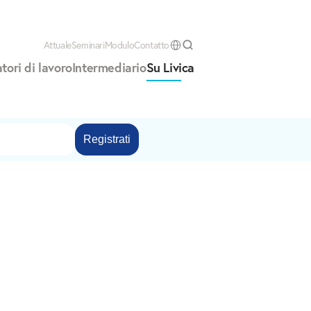
Attuale
Seminari
Modulo
Contatto
Select Language
tori di lavoro
Intermediario
Su Livica