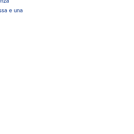
nza 
sa e una 