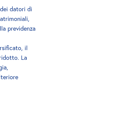
dei datori di 
trimoniali, 
la previdenza 
.
ificato, il 
idotto. La 
ia, 
teriore 