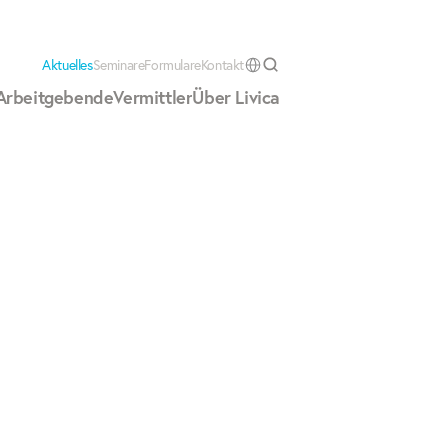
Aktuelles
Seminare
Formulare
Kontakt
Select Language
Arbeitgebende
Vermittler
Über Livica